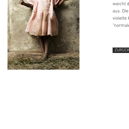
weicht d
aus. DIe
violette
"normal
ZURÜC