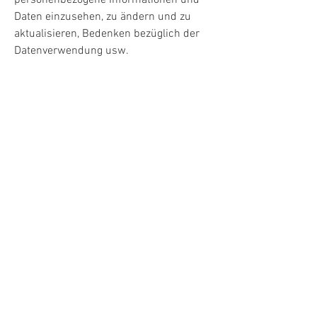
personenbezogene Informationen und
Daten einzusehen, zu ändern und zu
aktualisieren, Bedenken bezüglich der
Datenverwendung usw.
Datensicherheit
Schutzmaßnahmen der Nutzerdaten,
Datenverschlüsselung,
Serverinformationen, auf denen die
Daten gespeichert werden,
Datenübertragung usw.
Erfahren Sie
hier
mehr.
Impressum
Datenschutz
AGB