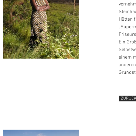
vornehm
Steinhäu
Hütten 
„Supermä
Friseurs
Ein Groß
Selbstv
einem m
anderen
Grundst
ZURÜC